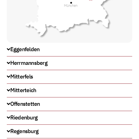
Eggenfelden
Herrmannsberg
Mitterfels
Mitterteich
Offenstetten
Riedenburg
Regensburg