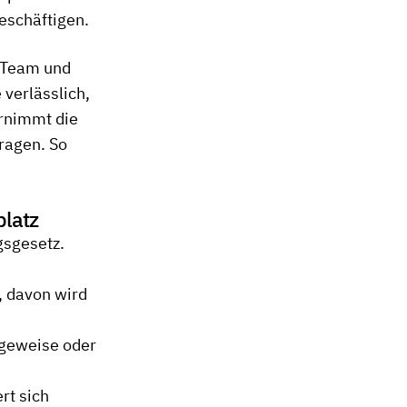
eschäftigen.
r Team und
 verlässlich,
ernimmt die
ragen. So
platz
gsgesetz.
, davon wird
tageweise oder
rt sich