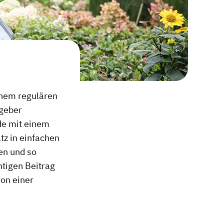
inem regulären
tgeber
nde mit einem
tz in einfachen
en und so
htigen Beitrag
von einer