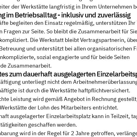
eiter der Werkstätte langfristig in Ihrem Unternehmen b
g im Betriebsalltag - inklusiv und zuverlässig
fte begleiten den Einsatz regelmäßig, unterstützen Ih
n Fragen zur Seite. So bleibt die Zusammenarbeit für Sie
nkompliziert. Die Werkstatt bleibt Vertragspartnerin, üb
etreuung und unterstützt bei allen organisatorischen F
nkomplizierte, sozial engagierte und für beide Seiten
nde Zusammenarbeit.
es zum dauerhaft ausgelagerten Einzelarbeits
äftigung unterliegt nicht dem Arbeitnehmerüberlassun
ftigte ist durch die Werkstätte haftpflichtversichert.
chte Leistung wird gemäß Angebot in Rechnung gestellt
 Werkstätte der Lohn des Mitarbeiters entrichtet.
haft ausgelagerter Einzelarbeitsplatz kann in Teilzeit, 
ntätigkeiten geschaffen werden.
barung wird in der Regel für 2 Jahre getroffen, verlänge