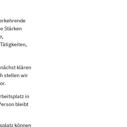
derkehrende
re Stärken
e,
Tätigkeiten,
unächst klären
 stellen wir
or.
beitsplatz in
Person bleibt
tsplatz können