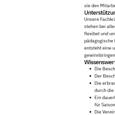
sie den Mitarb
Unterstützun
Unsere Fachkrä
stehen bei alle
flexibel und u
pädagogische B
entsteht eine u
gewinnbringe
Wissenswert
Die Besch
Der Beschä
Die erbra
durch die
Ein dauer
für Saiso
Die Verein