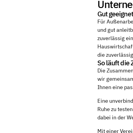
Untern
Gut geeignet
Für Außenarbei
und gut anleit
zuverlässig ei
Hauswirtschaft
die zuverlässi
So läuft di
Die Zusammenar
wir gemeinsam,
Ihnen eine pas
Eine unverbind
Ruhe zu testen.
dabei in der We
Mit einer Vere