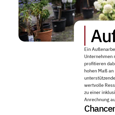
Au
Ein Außenarbei
Unternehmen mi
profitieren da
hohen Maß an L
unterstützende
wertvolle Ress
zu einer inklu
Anrechnung au
Chancen