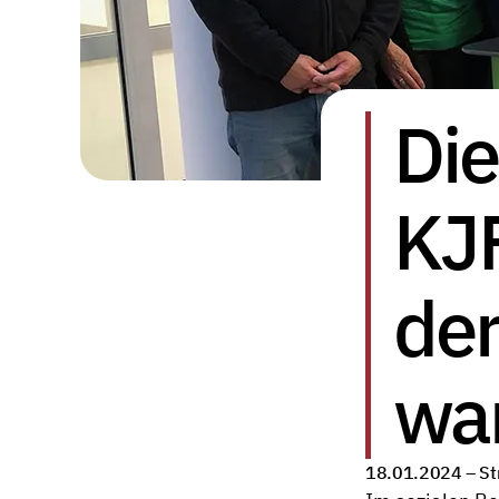
Die
KJF
der
war
18.01.2024 –
St