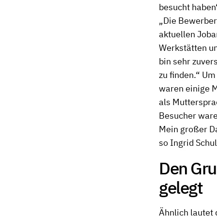
besucht haben“,
„Die Bewerberi
aktuellen Joba
Werkstätten un
bin sehr zuver
zu finden.“ Um
waren einige M
als Mutterspra
Besucher ware
Mein großer Da
so Ingrid Schul
Den Grun
gelegt
Ähnlich lautet