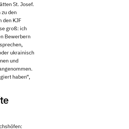
tten St. Josef.
 zu den
n den KJF
e groß: ich
den Bewerbern
usprechen,
oder ukrainisch
nnen und
e angenommen.
giert haben“,
te
nchshöfen: