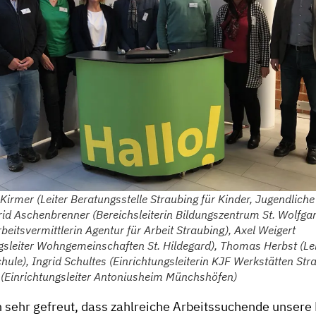
 Kirmer (Leiter Beratungsstelle Straubing für Kinder, Jugendlich
trid Aschenbrenner (Bereichsleiterin Bildungszentrum St. Wolfgan
beitsvermittlerin Agentur für Arbeit Straubing), Axel Weigert
ngsleiter Wohngemeinschaften St. Hildegard), Thomas Herbst (Le
hule), Ingrid Schultes (Einrichtungsleiterin KJF Werkstätten Str
l (Einrichtungsleiter Antoniusheim Münchshöfen)
 sehr gefreut, dass zahlreiche Arbeitssuchende unser