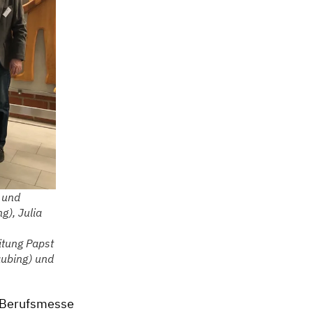
e und
g), Julia
itung Papst
aubing) und
e Berufsmesse