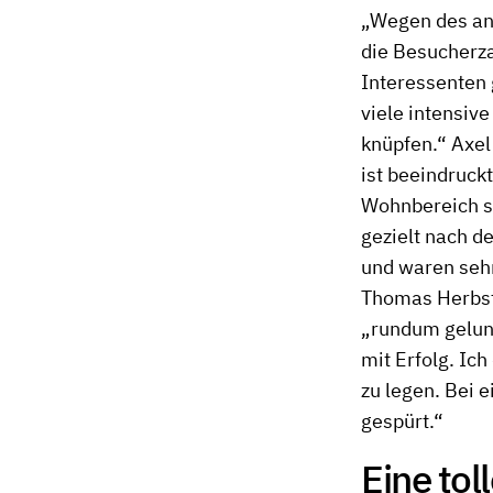
„Wegen des ang
die Besucherza
Interessenten 
viele intensiv
knüpfen.“ Axel
ist beeindruck
Wohnbereich su
gezielt nach d
und waren sehr
Thomas Herbst,
„rundum gelun
mit Erfolg. Ich
zu legen. Bei 
gespürt.“
Eine tol