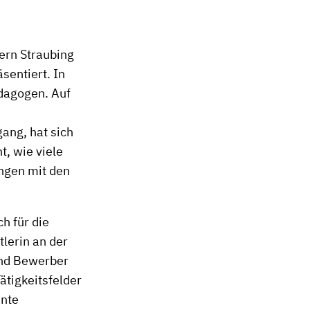
tern Straubing
äsentiert. In
ädagogen. Auf
ang, hat sich
, wie viele
ngen mit den
h für die
lerin an der
und Bewerber
ätigkeitsfelder
nnte