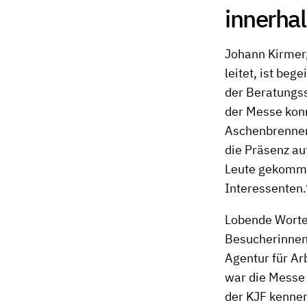
innerha
Johann Kirmer,
leitet, ist beg
der Beratungss
der Messe konn
Aschenbrenner,
die Präsenz au
Leute gekomme
Interessenten.
Lobende Worte 
Besucherinnen 
Agentur für Ar
war die Messe 
der KJF kennen