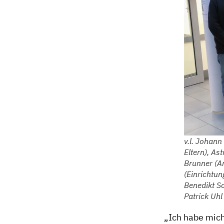
v.l. Johann
Eltern), As
Brunner (Ar
(Einrichtu
Benedikt Sc
Patrick Uh
„Ich habe mich