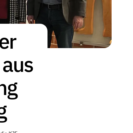
er
 aus
ng
g