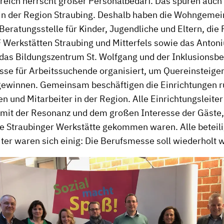
reich herrscht großer Personalbedarf. Das spüren auch 
in der Region Straubing. Deshalb haben die Wohngemei
 Beratungsstelle für Kinder, Jugendliche und Eltern, die
F Werkstätten Straubing und Mitterfels sowie das Anton
das Bildungszentrum St. Wolfgang und der Inklusionsb
se für Arbeitssuchende organisiert, um Quereinsteige
 gewinnen. Gemeinsam beschäftigen die Einrichtungen 
n und Mitarbeiter in der Region. Alle Einrichtungsleiter
 mit der Resonanz und dem großen Interesse der Gäste, 
ie Straubinger Werkstätte gekommen waren. Alle beteil
iter waren sich einig: Die Berufsmesse soll wiederholt 