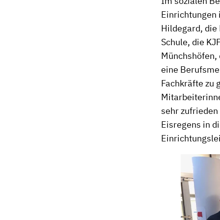
Im sozialen Be
Einrichtungen 
Hildegard, die
Schule, die KJ
Münchshöfen, 
eine Berufsmes
Fachkräfte zu
Mitarbeiterinne
sehr zufrieden
Eisregens in d
Einrichtungsle