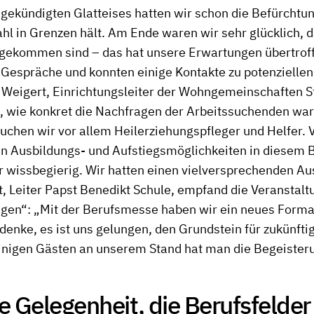
ekündigten Glatteises hatten wir schon die Befürchtun
hl in Grenzen hält. Am Ende waren wir sehr glücklich, 
gekommen sind – das hat unsere Erwartungen übertroff
e Gespräche und konnten einige Kontakte zu potenziell
 Weigert, Einrichtungsleiter der Wohngemeinschaften St
t, wie konkret die Nachfragen der Arbeitssuchenden war
chen wir vor allem Heilerziehungspfleger und Helfer. 
en Ausbildungs- und Aufstiegsmöglichkeiten in diesem 
 wissbegierig. Wir hatten einen vielversprechenden Au
 Leiter Papst Benedikt Schule, empfand die Veranstalt
gen“: „Mit der Berufsmesse haben wir ein neues Format
 denke, es ist uns gelungen, den Grundstein für zukünfti
einigen Gästen an unserem Stand hat man die Begeister
le Gelegenheit, die Berufsfelder