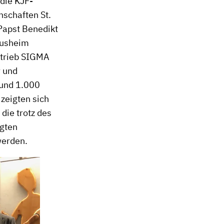
die KJF-
nschaften St.
 Papst Benedikt
iusheim
etrieb SIGMA
r und
rund 1.000
 zeigten sich
die trotz des
igten
werden.