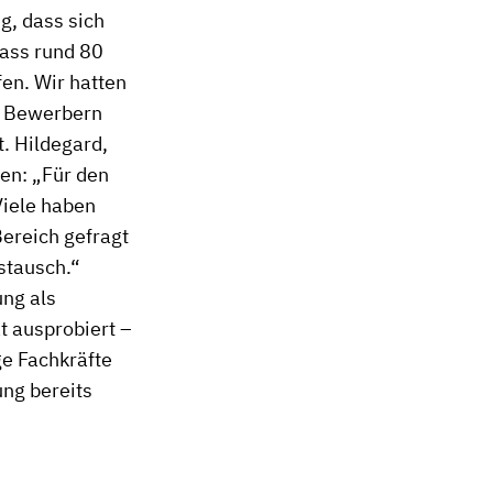
g, dass sich
dass rund 80
en. Wir hatten
en Bewerbern
. Hildegard,
en: „Für den
Viele haben
Bereich gefragt
stausch.“
ung als
 ausprobiert –
ge Fachkräfte
ung bereits