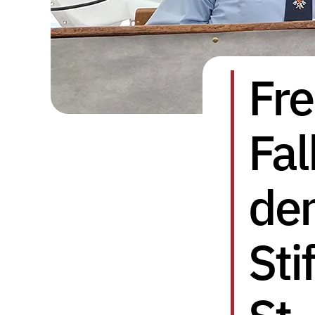
Fre
Fa
de
Sti