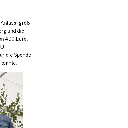
 Anlass, groß
erg und die
von 400 Euro.
 KJF
für die Spende
 konnte.