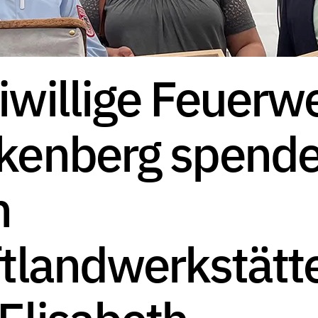
iwillige Feuerw
lkenberg spende
n
ftlandwerkstätt