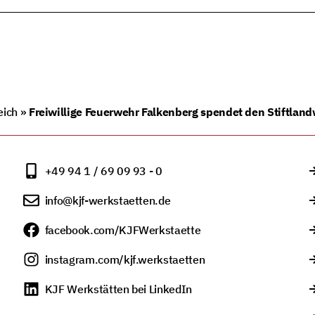
eich
»
Freiwillige Feuerwehr Falkenberg spendet den Stiftland
+49 94 1 / 69 09 93 - 0
info@kjf-werkstaetten.de
facebook.com/KJFWerkstaette
instagram.com/kjf.werkstaetten
KJF Werkstätten bei LinkedIn