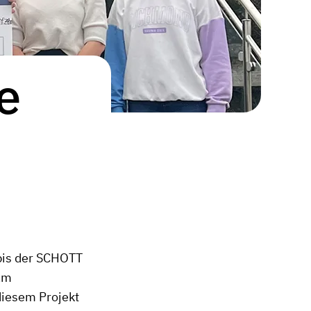
e
ubis der SCHOTT
 am
diesem Projekt