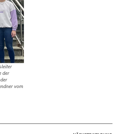
leiter
e der
 der
randner vom