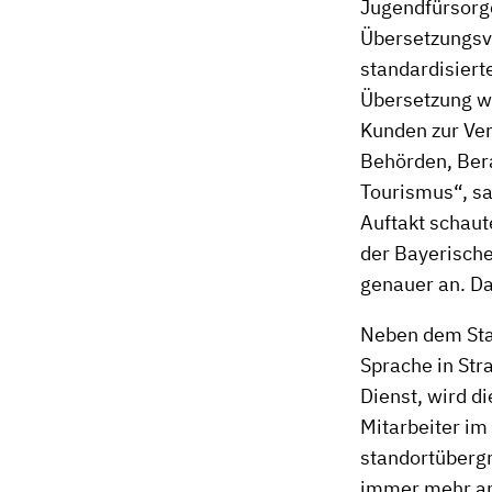
Jugendfürsorge
Übersetzungsvo
standardisiert
Übersetzung wi
Kunden zur Ver
Behörden, Bera
Tourismus“, sa
Auftakt schaut
der Bayerische
genauer an. Da
Neben dem Stan
Sprache in Str
Dienst, wird di
Mitarbeiter im
standortübergr
immer mehr an 