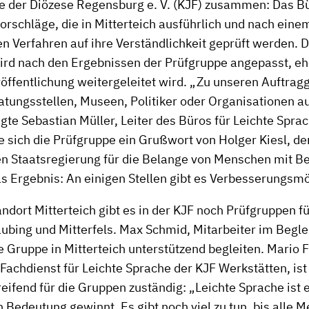
 der Diözese Regensburg e. V. (KJF) zusammen: Das Bür
rschläge, die in Mitterteich ausführlich und nach eine
en Verfahren auf ihre Verständlichkeit geprüft werden. D
rd nach den Ergebnissen der Prüfgruppe angepasst, ehe
öffentlichung weitergeleitet wird. „Zu unseren Auftra
tungsstellen, Museen, Politiker oder Organisationen 
gte Sebastian Müller, Leiter des Büros für Leichte Spra
e sich die Prüfgruppe ein Grußwort von Holger Kiesl, de
n Staatsregierung für die Belange von Menschen mit B
s Ergebnis: An einigen Stellen gibt es Verbesserungsmö
dort Mitterteich gibt es in der KJF noch Prüfgruppen fü
aubing und Mitterfels. Max Schmid, Mitarbeiter im Begl
e Gruppe in Mitterteich unterstützend begleiten. Mario F
 Fachdienst für Leichte Sprache der KJF Werkstätten, ist
eifend für die Gruppen zuständig: „Leichte Sprache ist 
Bedeutung gewinnt. Es gibt noch viel zu tun, bis alle 