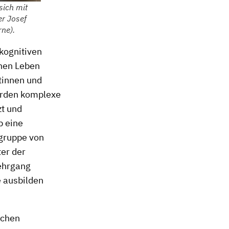
sich mit
er Josef
rne).
kognitiven
chen Leben
tinnen und
werden komplexe
zt und
b eine
lgruppe von
ter der
Lehrgang
e ausbilden
schen