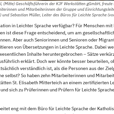
l, (Mitte) Geschäftsführerin der KJF Werkstätten gGmbH, freute 
iterinnen und Mitarbeiterinnen der Gruppe und Einrichtungsleit
) und Sebastian Müller, Leiter des Büros für Leichte Sprache (vo
mation in Leichter Sprache verfügbar? Für Menschen mit 
n ist diese Frage entscheidend, um am gesellschaftli
önnen. Aber auch Seniorinnen und Senioren oder Migran
itieren von Übersetzungen in Leichte Sprache. Dabei 
 wesentlichen Inhalte heruntergebrochen – Sätze verkür
usführlich erklärt. Doch wer könnte besser beurteilen, o
tsächlich verständlich ist, als die Personen aus der Zie
he selbst? So haben zehn Mitarbeiterinnen und Mitarbei
ätten St. Elisabeth Mitterteich an einem zertifizierten 
nd sich zu Prüferinnen und Prüfern für Leichte Sprach
eitet eng mit dem Büro für Leichte Sprache der Katholi