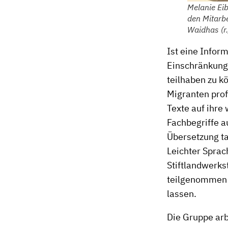
Melanie Eib
den Mitarbe
Waidhas (r.
Ist eine Infor
Einschränkunge
teilhaben zu k
Migranten prof
Texte auf ihre
Fachbegriffe a
Übersetzung ta
Leichter Sprac
Stiftlandwerkst
teilgenommen u
lassen.
Die Gruppe arb