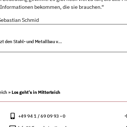
 Informationen bekommen, die sie brauchen.“
 Sebastian Schmid
„Schichtwechsel“ in Mitterteich: Mitarbeiter unterstützt den Stahl- und Metallbau von Kassecker
eich
»
Los geht’s in Mitterteich
+49 94 1 / 69 09 93 - 0