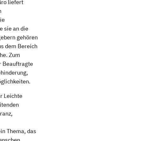
o liefert
m
ie
 sie an die
ggebern gehören
aus dem Bereich
che. Zum
r Beauftragte
ehinderung,
glichkeiten.
r Leichte
eitenden
ranz,
ein Thema, das
Menschen