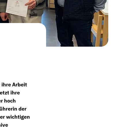
ihre Arbeit
etzt ihre
er hoch
führerin der
er wichtigen
sive