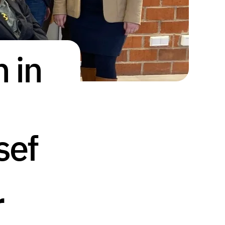
 in
sef
r