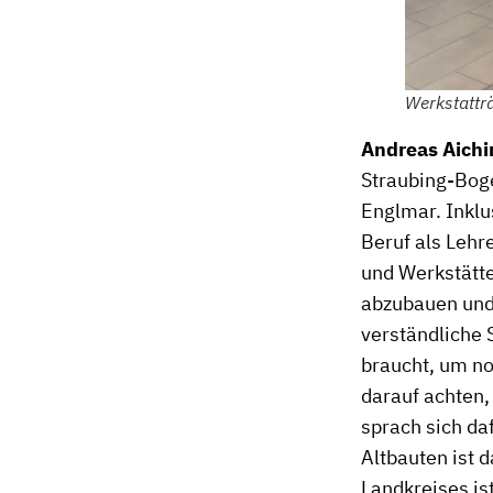
Werkstatträ
Andreas Aichi
Straubing-Bog
Englmar. Inklus
Beruf als Lehr
und Werkstätte
abzubauen und 
verständliche 
braucht, um no
darauf achten, 
sprach sich da
Altbauten ist 
Landkreises is