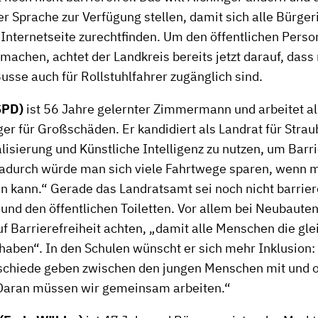
ter Sprache zur Verfügung stellen, damit sich alle Bürge
 Internetseite zurechtfinden. Um den öffentlichen Per
 machen, achtet der Landkreis bereits jetzt darauf, dass
usse auch für Rollstuhlfahrer zugänglich sind.
SPD)
ist 56 Jahre gelernter Zimmermann und arbeitet al
er für Großschäden. Er kandidiert als Landrat für Stra
talisierung und Künstliche Intelligenz zu nutzen, um Barr
adurch würde man sich viele Fahrtwege sparen, wenn m
en kann.“ Gerade das Landratsamt sei noch nicht barriere
und den öffentlichen Toiletten. Vor allem bei Neubaut
uf Barrierefreiheit achten, „damit alle Menschen die gl
haben“. In den Schulen wünscht er sich mehr Inklusion: 
schiede geben zwischen den jungen Menschen mit und 
Daran müssen wir gemeinsam arbeiten.“