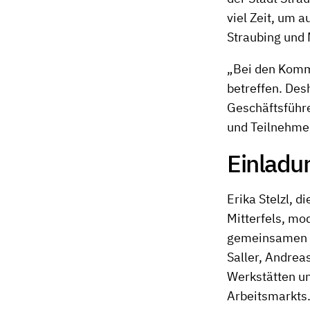
viel Zeit, um 
Straubing und 
„Bei den Komm
betreffen. Desh
Geschäftsführ
und Teilnehmer
Einladu
Erika Stelzl, 
Mitterfels, mo
gemeinsamen Ar
Saller, Andreas
Werkstätten un
Arbeitsmarkts.