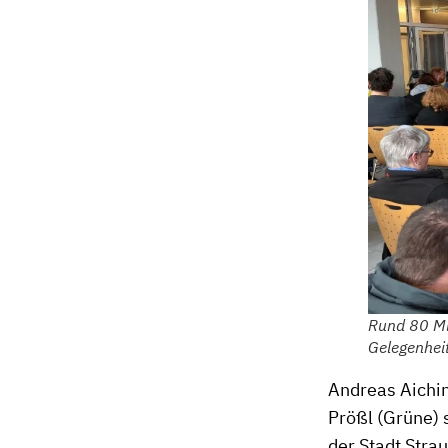
Rund 80 Mit
Gelegenheit
Andreas Aichin
Prößl (Grüne) s
der Stadt Stra