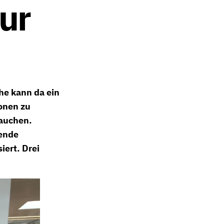
zur
che kann da ein
onen zu
rauchen.
mende
ert. Drei