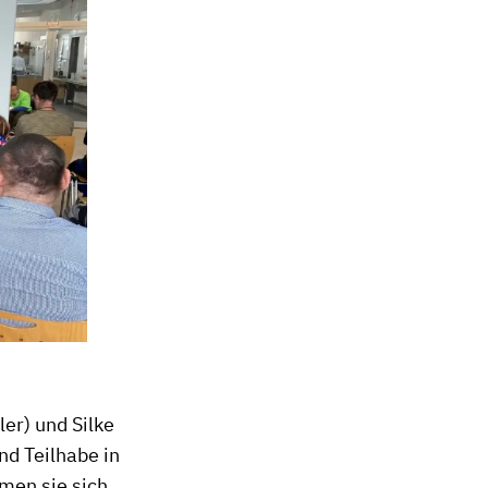
er) und Silke
nd Teilhabe in
men sie sich