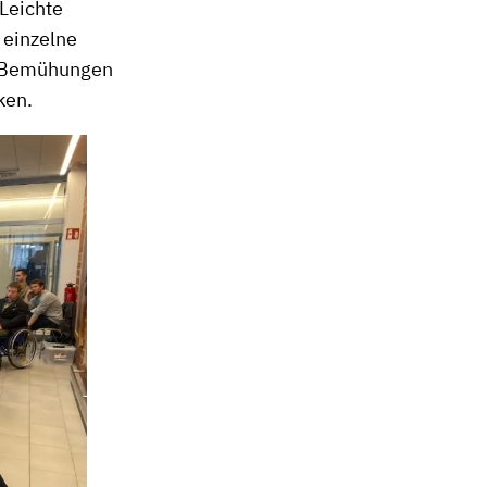
 Leichte
 einzelne
re Bemühungen
ken.