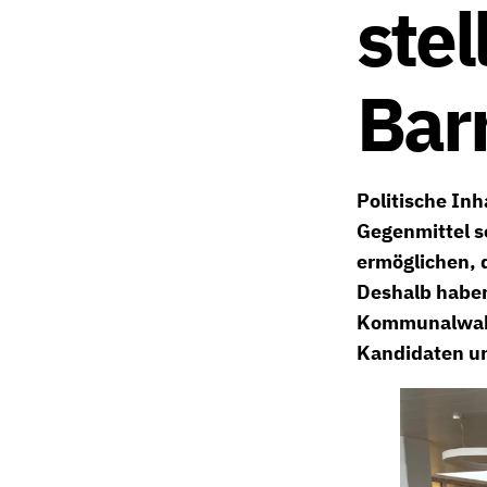
stel
Barr
Politische Inh
Gegenmittel s
ermöglichen, 
Deshalb haben
Kommunalwahl 
Kandidaten un