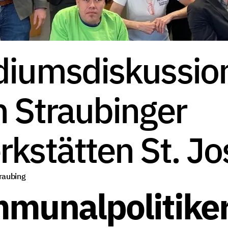
iumsdiskussion
 Straubinger
kstätten St. Jo
raubing
munalpolitike