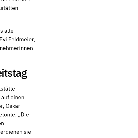
kstätten
s alle
 Evi Feldmeier,
ilnehmerinnen
itstag
kstätte
 auf einen
r, Oskar
etonte: „Die
en
verdienen sie