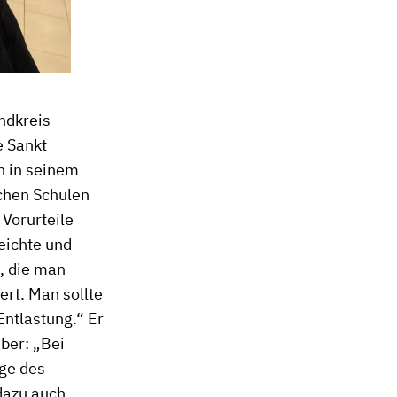
andkreis
e Sankt
ch in seinem
schen Schulen
Vorurteile
eichte und
, die man
rt. Man sollte
Entlastung.“ Er
ber: „Bei
age des
 dazu auch