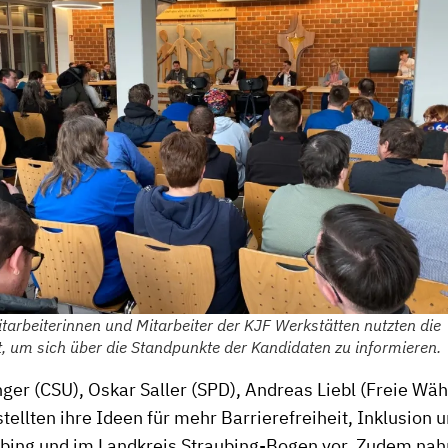
arbeiterinnen und Mitarbeiter der KJF Werkstätten nutzten die
, um sich über die Standpunkte der Kandidaten zu informieren.
ger (CSU), Oskar Saller (SPD), Andreas Liebl (Freie Wähl
tellten ihre Ideen für mehr Barrierefreiheit, Inklusion u
ubing und im Landkreis Straubing-Bogen vor. Zudem nah