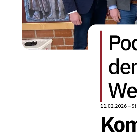
Pod
den
Wer
11.02.2026 –
St
Kom