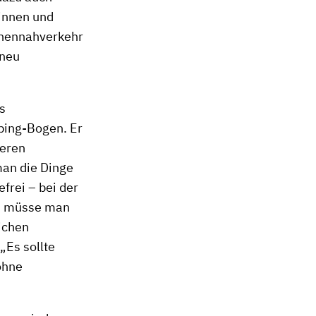
rinnen und
sonennahverkehr
 neu
s
ubing-Bogen. Er
ieren
an die Dinge
frei – bei der
en müsse man
eichen
„Es sollte
ohne