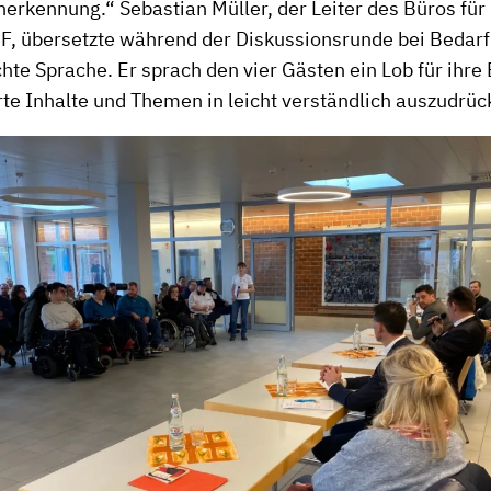
erkennung.“ Sebastian Müller, der Leiter des Büros für
F, übersetzte während der Diskussionsrunde bei Bedarf
ichte Sprache. Er sprach den vier Gästen ein Lob für ih
rte Inhalte und Themen in leicht verständlich auszudrüc